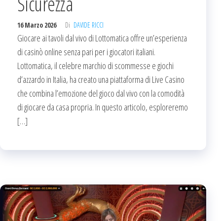
Sicurezza
16 Marzo 2026
Di
DAVIDE RICCI
Giocare ai tavoli dal vivo di Lottomatica offre un’esperienza
di casinò online senza pari per i giocatori italiani.
Lottomatica, il celebre marchio di scommesse e giochi
d’azzardo in Italia, ha creato una piattaforma di Live Casino
che combina l’emozione del gioco dal vivo con la comodità
di giocare da casa propria. In questo articolo, esploreremo
[…]