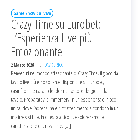
Game Show dal Vivo
Crazy Time su Eurobet:
L’Esperienza Live più
Emozionante
2 Marzo 2026
Di
DAVIDE RICCI
Benvenuti nel mondo affascinante di Crazy Time, il gioco da
tavolo live più emozionante disponibile su Eurobet, il
casinò online italiano leader nel settore dei giochi da
tavolo. Preparatevi a immergervi in un’esperienza di gioco
unica, dove l’adrenalina e l’intrattenimento si fondono in un
mix irresistibile. In questo articolo, esploreremo le
caratteristiche di Crazy Time, […]