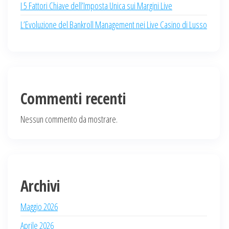
I 5 Fattori Chiave dell’Imposta Unica sui Margini Live
L’Evoluzione del Bankroll Management nei Live Casino di Lusso
Commenti recenti
Nessun commento da mostrare.
Archivi
Maggio 2026
Aprile 2026