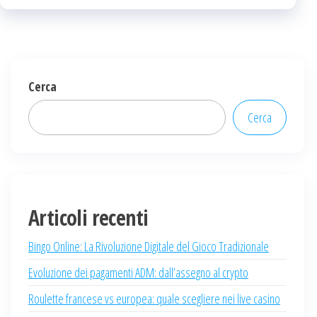
Cerca
Cerca
Articoli recenti
Bingo Online: La Rivoluzione Digitale del Gioco Tradizionale
Evoluzione dei pagamenti ADM: dall’assegno al crypto
Roulette francese vs europea: quale scegliere nei live casino