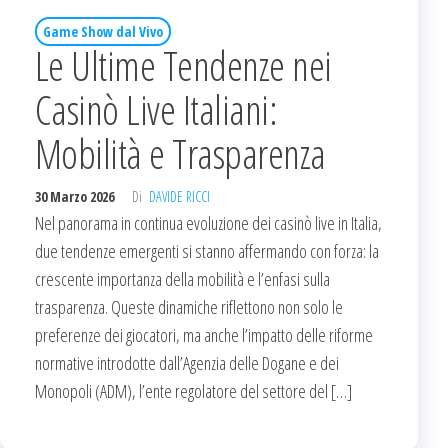
Game Show dal Vivo
Le Ultime Tendenze nei
Casinò Live Italiani:
Mobilità e Trasparenza
30 Marzo 2026
Di
DAVIDE RICCI
Nel panorama in continua evoluzione dei casinò live in Italia,
due tendenze emergenti si stanno affermando con forza: la
crescente importanza della mobilità e l’enfasi sulla
trasparenza. Queste dinamiche riflettono non solo le
preferenze dei giocatori, ma anche l’impatto delle riforme
normative introdotte dall’Agenzia delle Dogane e dei
Monopoli (ADM), l’ente regolatore del settore del […]