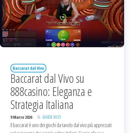
Baccarat dal Vivo
Baccarat dal Vivo su
888casino: Eleganza e
Strategia Italiana
9 Marzo 2026
Di
DAVIDE RICCI
Il baccarat è uno dei giochi da tavolo dal vivo più apprezzati