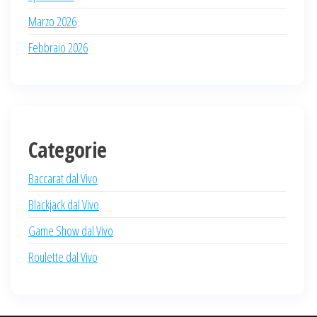
Marzo 2026
Febbraio 2026
Categorie
Baccarat dal Vivo
Blackjack dal Vivo
Game Show dal Vivo
Roulette dal Vivo