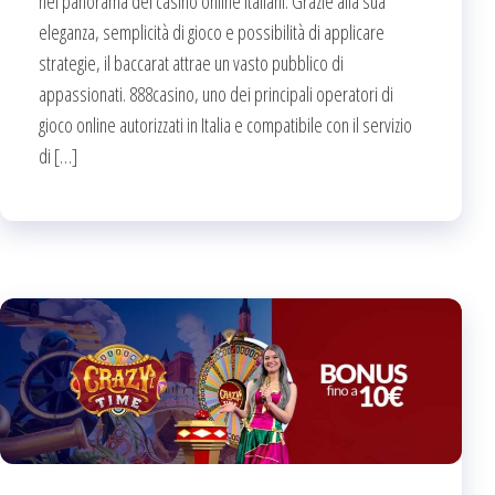
nel panorama dei casinò online italiani. Grazie alla sua
eleganza, semplicità di gioco e possibilità di applicare
strategie, il baccarat attrae un vasto pubblico di
appassionati. 888casino, uno dei principali operatori di
gioco online autorizzati in Italia e compatibile con il servizio
di […]