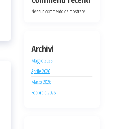
Nessun commento da mostrare.
Archivi
Maggio 2026
Aprile 2026
Marzo 2026
Febbraio 2026