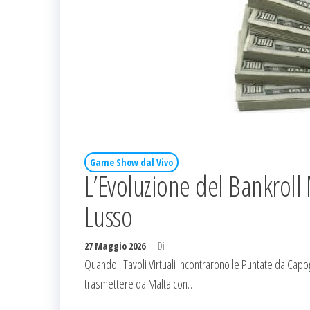
Game Show dal Vivo
L’Evoluzione del Bankrol
Lusso
27 Maggio 2026
Di
Quando i Tavoli Virtuali Incontrarono le Puntate da Capog
trasmettere da Malta con…