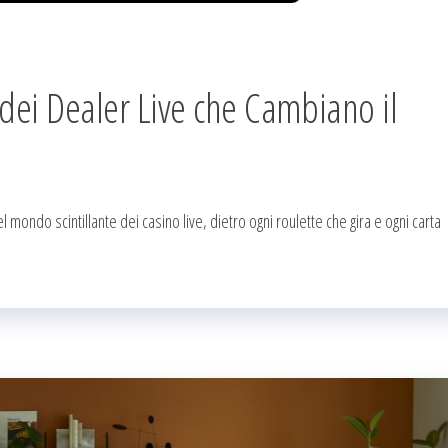
i dei Dealer Live che Cambiano il
 mondo scintillante dei casino live, dietro ogni roulette che gira e ogni carta