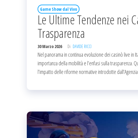
Game Show dal Vivo
Le Ultime Tendenze nei Cas
Trasparenza
30 Marzo 2026
Di
DAVIDE RICCI
Nel panorama in continua evoluzione dei casinò live in I
importanza della mobilità e l’enfasi sulla trasparenza. 
l’impatto delle riforme normative introdotte dall’Agenz