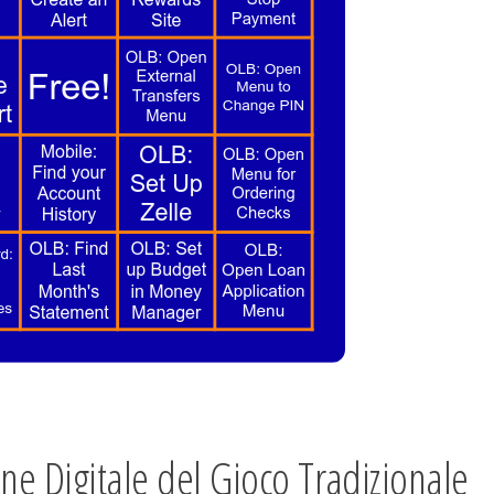
ne Digitale del Gioco Tradizionale