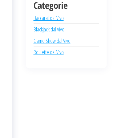
Categorie
Baccarat dal Vivo
Blackjack dal Vivo
Game Show dal Vivo
Roulette dal Vivo