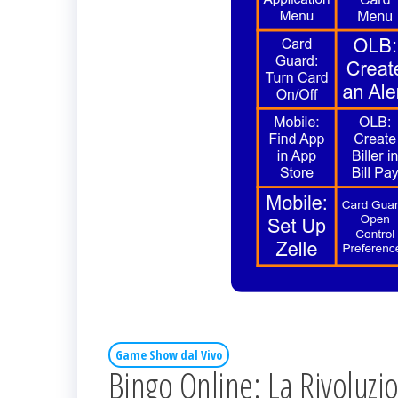
Game Show dal Vivo
Bingo Online: La Rivoluzio