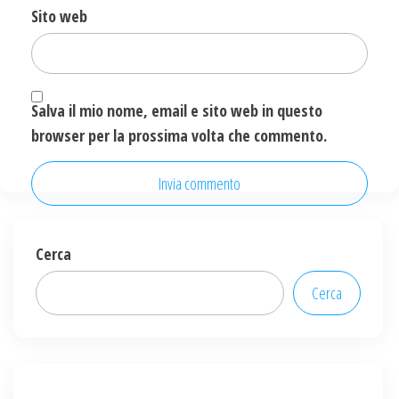
Sito web
Salva il mio nome, email e sito web in questo
browser per la prossima volta che commento.
Cerca
Cerca