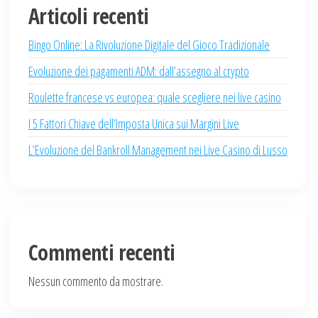
Articoli recenti
Bingo Online: La Rivoluzione Digitale del Gioco Tradizionale
Evoluzione dei pagamenti ADM: dall’assegno al crypto
Roulette francese vs europea: quale scegliere nei live casino
I 5 Fattori Chiave dell’Imposta Unica sui Margini Live
L’Evoluzione del Bankroll Management nei Live Casino di Lusso
Commenti recenti
Nessun commento da mostrare.