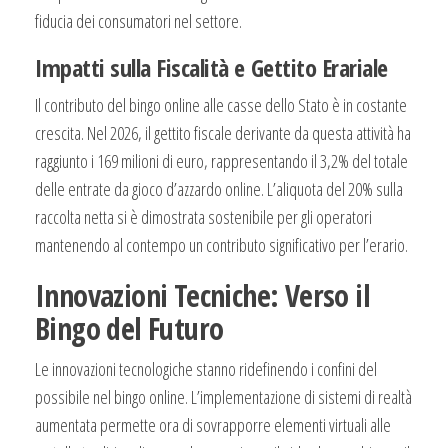
fiducia dei consumatori nel settore.
Impatti sulla Fiscalità e Gettito Erariale
Il contributo del bingo online alle casse dello Stato è in costante
crescita. Nel 2026, il gettito fiscale derivante da questa attività ha
raggiunto i 169 milioni di euro, rappresentando il 3,2% del totale
delle entrate da gioco d’azzardo online. L’aliquota del 20% sulla
raccolta netta si è dimostrata sostenibile per gli operatori
mantenendo al contempo un contributo significativo per l’erario.
Innovazioni Tecniche: Verso il
Bingo del Futuro
Le innovazioni tecnologiche stanno ridefinendo i confini del
possibile nel bingo online. L’implementazione di sistemi di realtà
aumentata permette ora di sovrapporre elementi virtuali alle