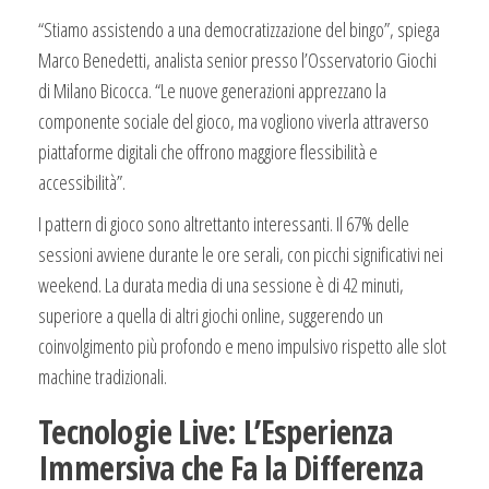
“Stiamo assistendo a una democratizzazione del bingo”, spiega
Marco Benedetti, analista senior presso l’Osservatorio Giochi
di Milano Bicocca. “Le nuove generazioni apprezzano la
componente sociale del gioco, ma vogliono viverla attraverso
piattaforme digitali che offrono maggiore flessibilità e
accessibilità”.
I pattern di gioco sono altrettanto interessanti. Il 67% delle
sessioni avviene durante le ore serali, con picchi significativi nei
weekend. La durata media di una sessione è di 42 minuti,
superiore a quella di altri giochi online, suggerendo un
coinvolgimento più profondo e meno impulsivo rispetto alle slot
machine tradizionali.
Tecnologie Live: L’Esperienza
Immersiva che Fa la Differenza