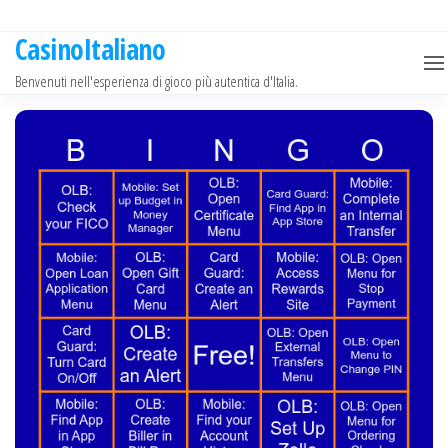
Salta
al
CasinoItaliano
contenuto
Benvenuti nell'esperienza di gioco più autentica d'Italia.