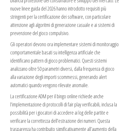
bilancia protezione del consumatore e sviluppo del mercato. Le
nuove linee guida del 2026 hanno introdotto requisiti più
stringenti per la certificazione dei software, con particolare
attenzione agli algoritmi di generazione casuale e ai sistemi di
prevenzione del gioco compulsivo.
Gli operatori devono ora implementare sistemi di monitoraggio
comportamentale basati su intelligenza artificiale che
identificano pattern di gioco problematici. Questi sistemi
analizzano oltre 50 parametri diversi, dalla frequenza di gioco
alla variazione degli importi scommessi, generando alert
automatici quando vengono rilevate anomalie.
La certificazione ADM per il bingo online richiede anche
l’implementazione di protocolli di fair play verificabili, inclusa la
possibilità per i giocatori di accedere ai log delle partite e
verificare la correttezza dell’estrazione dei numeri. Questa
trasparenza ha contribuito significativamente all’aumento della