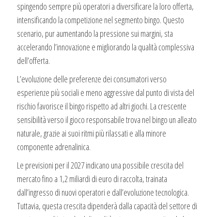
spingendo sempre più operatori a diversificare la loro offerta,
intensificando la competizione nel segmento bingo. Questo
scenario, pur aumentando la pressione sui margini, sta
accelerando l’innovazione e migliorando la qualità complessiva
dell’offerta.
L’evoluzione delle preferenze dei consumatori verso
esperienze più sociali e meno aggressive dal punto di vista del
rischio favorisce il bingo rispetto ad altri giochi. La crescente
sensibilità verso il gioco responsabile trova nel bingo un alleato
naturale, grazie ai suoi ritmi più rilassati e alla minore
componente adrenalinica.
Le previsioni per il 2027 indicano una possibile crescita del
mercato fino a 1,2 miliardi di euro di raccolta, trainata
dall’ingresso di nuovi operatori e dall’evoluzione tecnologica.
Tuttavia, questa crescita dipenderà dalla capacità del settore di