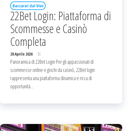
Baccarat dal Vivo
22Bet Login: Piattaforma di
Scommesse e Casinò
Completa
28 Aprile 2026
Di
Panoramica di 22Bet Login Per gli appassionati di
scommesse online e giochi da casinò, 22Bet login
rappresenta una piattaforma dinamica e ricca di
opportunità…