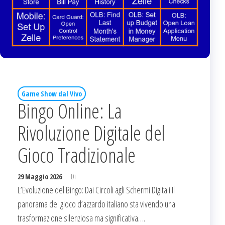
Game Show dal Vivo
Bingo Online: La
Rivoluzione Digitale del
Gioco Tradizionale
29 Maggio 2026
Di
L’Evoluzione del Bingo: Dai Circoli agli Schermi Digitali Il
panorama del gioco d’azzardo italiano sta vivendo una
trasformazione silenziosa ma significativa….