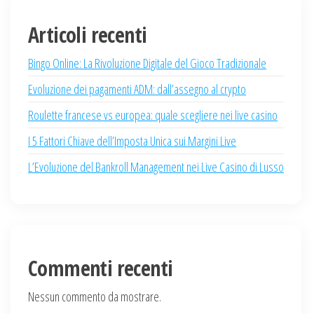
Articoli recenti
Bingo Online: La Rivoluzione Digitale del Gioco Tradizionale
Evoluzione dei pagamenti ADM: dall’assegno al crypto
Roulette francese vs europea: quale scegliere nei live casino
I 5 Fattori Chiave dell’Imposta Unica sui Margini Live
L’Evoluzione del Bankroll Management nei Live Casino di Lusso
Commenti recenti
Nessun commento da mostrare.