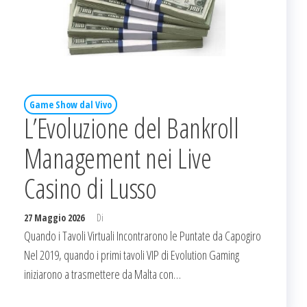
Game Show dal Vivo
L’Evoluzione del Bankroll
Management nei Live
Casino di Lusso
27 Maggio 2026
Di
Quando i Tavoli Virtuali Incontrarono le Puntate da Capogiro
Nel 2019, quando i primi tavoli VIP di Evolution Gaming
iniziarono a trasmettere da Malta con…