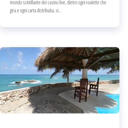
mondo scintillante dei casino live, dietro ogni roulette che
gira e ogni carta distribuita, si…