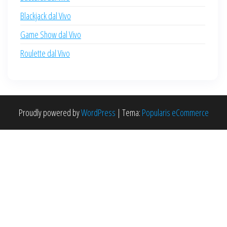
Blackjack dal Vivo
Game Show dal Vivo
Roulette dal Vivo
Proudly powered by
WordPress
|
Tema:
Popularis eCommerce