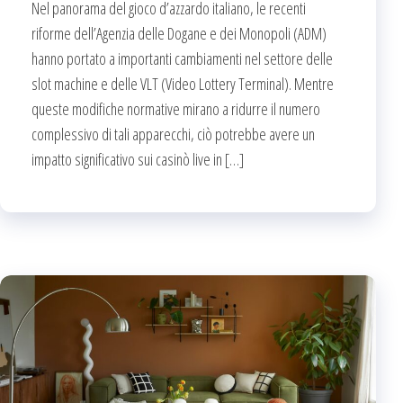
Nel panorama del gioco d’azzardo italiano, le recenti
riforme dell’Agenzia delle Dogane e dei Monopoli (ADM)
hanno portato a importanti cambiamenti nel settore delle
slot machine e delle VLT (Video Lottery Terminal). Mentre
queste modifiche normative mirano a ridurre il numero
complessivo di tali apparecchi, ciò potrebbe avere un
impatto significativo sui casinò live in […]