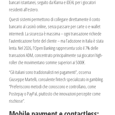
bancari istantanei, seguito da Klarna e iDEAL per i giocatori
residenti all’estero.
Questi sistemi permettono di collegare direttamente il conto
bancario al casinò online, senza passare per carte o e-wallet
intermedi. La sicurezza è massima – ogni transazione richiede
l’autenticazione forte del cliente – ma l’adozione in Italia è stata
lenta. Nel 2026, l’Open Banking rappresenta solo il 7% delle
transazioni ADM, concentrato principalmente sui giocatori high-
roller che movimentano somme superiori ai 5000€.
“Gli italiani sono tradizionalisti nei pagamenti”, osserva
Giuseppe Martelli, consulente fintech specializzato in gambling.
“Preferiscono metodi che conoscono e controllano, come
Postepay o PayPal, piuttosto che innovazioni percepite come
rischiose”.
Mobile payment e contactless: