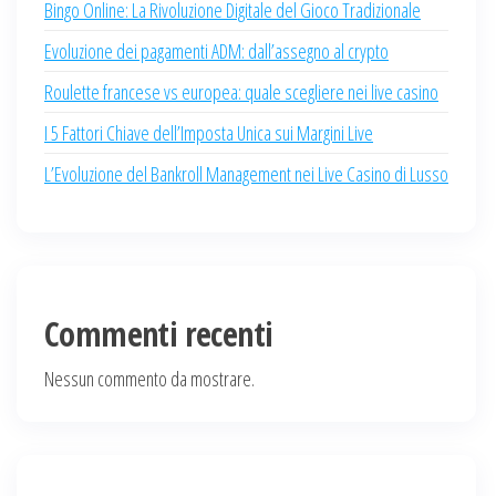
Bingo Online: La Rivoluzione Digitale del Gioco Tradizionale
Evoluzione dei pagamenti ADM: dall’assegno al crypto
Roulette francese vs europea: quale scegliere nei live casino
I 5 Fattori Chiave dell’Imposta Unica sui Margini Live
L’Evoluzione del Bankroll Management nei Live Casino di Lusso
Commenti recenti
Nessun commento da mostrare.