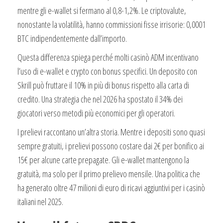
mentre gli e-wallet si fermano al 0,8-1,2%. Le criptovalute,
nonostante la volatilità, hanno commissioni fisse irrisorie: 0,0001
BTC indipendentemente dall’importo.
Questa differenza spiega perché molti casinò ADM incentivano
l’uso di e-wallet e crypto con bonus specifici. Un deposito con
Skrill può fruttare il 10% in più di bonus rispetto alla carta di
credito. Una strategia che nel 2026 ha spostato il 34% dei
giocatori verso metodi più economici per gli operatori.
I prelievi raccontano un’altra storia. Mentre i depositi sono quasi
sempre gratuiti, i prelievi possono costare dai 2€ per bonifico ai
15€ per alcune carte prepagate. Gli e-wallet mantengono la
gratuità, ma solo per il primo prelievo mensile. Una politica che
ha generato oltre 47 milioni di euro di ricavi aggiuntivi per i casinò
italiani nel 2025.