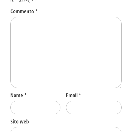
contrassegnati
*
Commento
*
Nome
*
Email
*
Sito web