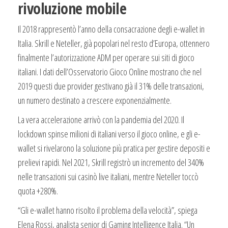
rivoluzione mobile
Il 2018 rappresentò l’anno della consacrazione degli e-wallet in
Italia. Skrill e Neteller, già popolari nel resto d’Europa, ottennero
finalmente l’autorizzazione ADM per operare sui siti di gioco
italiani. I dati dell’Osservatorio Gioco Online mostrano che nel
2019 questi due provider gestivano già il 31% delle transazioni,
un numero destinato a crescere exponenzialmente.
La vera accelerazione arrivò con la pandemia del 2020. Il
lockdown spinse milioni di italiani verso il gioco online, e gli e-
wallet si rivelarono la soluzione più pratica per gestire depositi e
prelievi rapidi. Nel 2021, Skrill registrò un incremento del 340%
nelle transazioni sui casinò live italiani, mentre Neteller toccò
quota +280%.
“Gli e-wallet hanno risolto il problema della velocità”, spiega
Elena Rossi, analista senior di Gaming Intelligence Italia. “Un