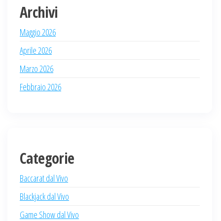
Archivi
Maggio 2026
Aprile 2026
Marzo 2026
Febbraio 2026
Categorie
Baccarat dal Vivo
Blackjack dal Vivo
Game Show dal Vivo