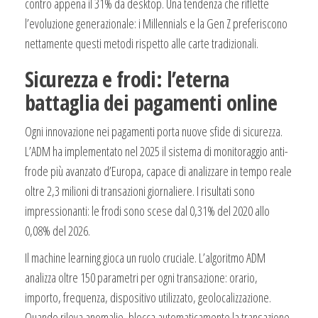
contro appena il 31% da desktop. Una tendenza che riflette
l’evoluzione generazionale: i Millennials e la Gen Z preferiscono
nettamente questi metodi rispetto alle carte tradizionali.
Sicurezza e frodi: l’eterna
battaglia dei pagamenti online
Ogni innovazione nei pagamenti porta nuove sfide di sicurezza.
L’ADM ha implementato nel 2025 il sistema di monitoraggio anti-
frode più avanzato d’Europa, capace di analizzare in tempo reale
oltre 2,3 milioni di transazioni giornaliere. I risultati sono
impressionanti: le frodi sono scese dal 0,31% del 2020 allo
0,08% del 2026.
Il machine learning gioca un ruolo cruciale. L’algoritmo ADM
analizza oltre 150 parametri per ogni transazione: orario,
importo, frequenza, dispositivo utilizzato, geolocalizzazione.
Quando rileva anomalie, blocca automaticamente la transazione