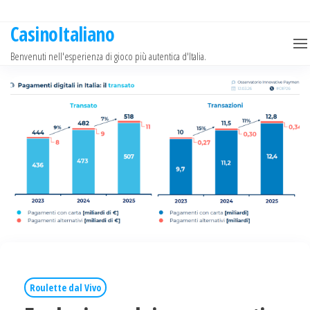
Salta
al
CasinoItaliano
contenuto
Benvenuti nell'esperienza di gioco più autentica d'Italia.
Roulette dal Vivo