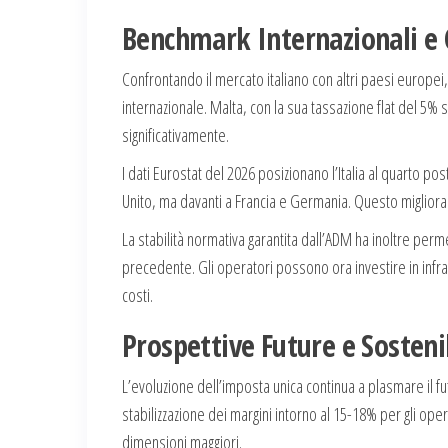
Benchmark Internazionali e 
Confrontando il mercato italiano con altri paesi europei, 
internazionale. Malta, con la sua tassazione flat del 5% s
significativamente.
I dati Eurostat del 2026 posizionano l’Italia al quarto po
Unito, ma davanti a Francia e Germania. Questo miglioramen
La stabilità normativa garantita dall’ADM ha inoltre perm
precedente. Gli operatori possono ora investire in infra
costi.
Prospettive Future e Sosteni
L’evoluzione dell’imposta unica continua a plasmare il fut
stabilizzazione dei margini intorno al 15-18% per gli ope
dimensioni maggiori.