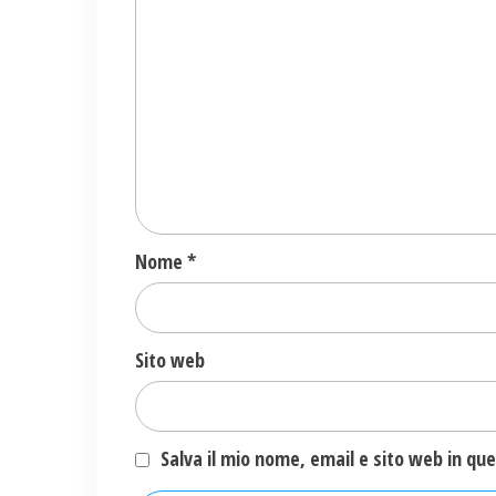
Nome
*
Sito web
Salva il mio nome, email e sito web in q