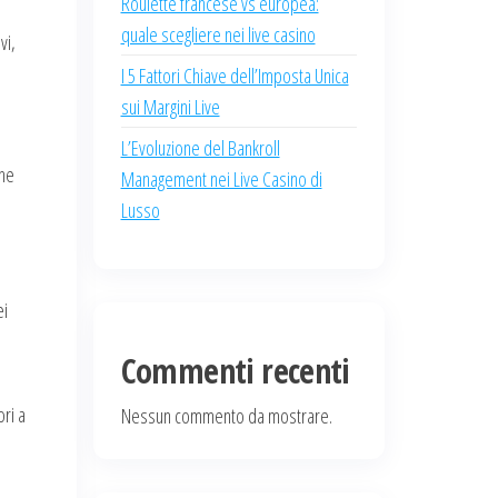
Roulette francese vs europea:
quale scegliere nei live casino
vi,
I 5 Fattori Chiave dell’Imposta Unica
sui Margini Live
L’Evoluzione del Bankroll
ine
Management nei Live Casino di
Lusso
ei
Commenti recenti
ori a
Nessun commento da mostrare.