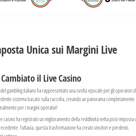
Imposta Unica sui Margini Live
 Cambiato il Live Casino
 del gambling italiano ha rappresentato una svolta epocale per gli operatori di
recedente sistema basato sulla raccolta, creando un panorama completamente
realmente per i margini operativi?
ve casino ha registrato un miglioramento della redditività netta post-imposta 
cedente. Tuttavia, questa trasformazione ha creato vincitori e perdenti,