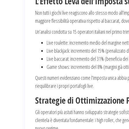
L’Effetto Leva dell’Imposta s
Non tutti i giochi live reagiscono allo stesso modo all’i
maggiore flessibilità operativa rispetto al baccarat, dove
Un’analisi condotta su 15 operatori italiani nel primo tri
Live roulette: incremento medio del margine net
Live blackjack: incremento del 15% (penalizzato da
Live baccarat: incremento del 31% (beneficia dei 
Game shows: incremento del 8% (margini già otti
Questi numeri evidenziano come l’imposta unica abbia pr
riequilibrare i propri portafogli live.
Strategie di Ottimizzazione 
Gli operatori più astuti hanno sviluppato strategie sofis
clientela è diventata fondamentale: i high roller, che ge
nuovo regime.