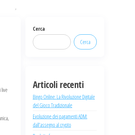
Cerca
Cerca
Articoli recenti
 live
Bingo Online: La Rivoluzione Digitale
del Gioco Tradizionale
Evoluzione dei pagamenti ADM:
unica,
dall’assegno al crypto