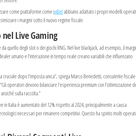
l settore.
izzare come piattaforme come
IviBet
abbiano adattato i propri modelli operati
simizzare i margini sotto il nuovo regime fiscale.
 nel Live Gaming
e da quello degli slot o dei giochi RNG. Nel live blackjack, ad esempio, il marg
 dealer umano e l’interazione in tempo reale creano variabili che influenzano
ata cruciale dopo l’imposta unica”, spiega Marco Benedetti, consulente fiscale
 “Gli operatori devono bilanciare l’esperienza premium con l’ottimizzazione d
anziché sulla raccolta.”
ve in Italia è aumentato del 12% rispetto al 2024, principalmente a causa
i tecnologici necessari per rimanere competitivi. Questo ha spinto molti operat