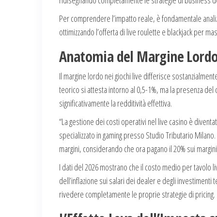
ridisegnando completamente le strategie di business de
Per comprendere l’impatto reale, è fondamentale anal
ottimizzando l’offerta di live roulette e blackjack per mas
Anatomia del Margine Lordo
Il margine lordo nei giochi live differisce sostanzialment
teorico si attesta intorno al 0,5-1%, ma la presenza del
significativamente la redditività effettiva.
“La gestione dei costi operativi nel live casino è divent
specializzato in gaming presso Studio Tributario Milano.
margini, considerando che ora pagano il 20% sui margini 
I dati del 2026 mostrano che il costo medio per tavolo li
dell’inflazione sui salari dei dealer e degli investiment
rivedere completamente le proprie strategie di pricing.