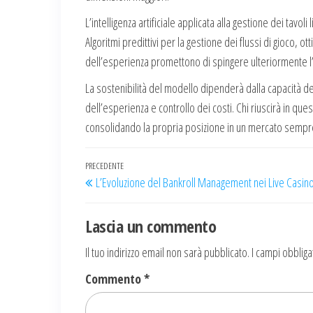
L’intelligenza artificiale applicata alla gestione dei tavo
Algoritmi predittivi per la gestione dei flussi di gioco, o
dell’esperienza promettono di spingere ulteriormente l’
La sostenibilità del modello dipenderà dalla capacità deg
dell’esperienza e controllo dei costi. Chi riuscirà in qu
consolidando la propria posizione in un mercato sempr
Navigazione
Articolo
PRECEDENTE
L’Evoluzione del Bankroll Management nei Live Casin
articoli
precedente
Lascia un commento
Il tuo indirizzo email non sarà pubblicato.
I campi obblig
Commento
*