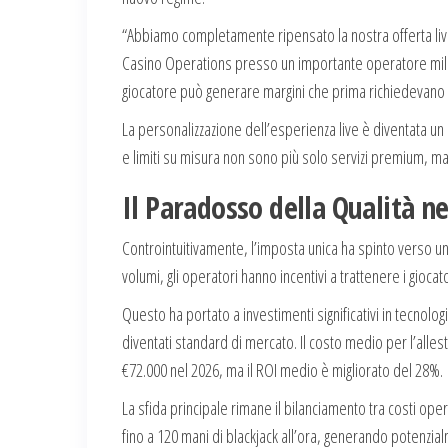
“Abbiamo completamente ripensato la nostra offerta live
Casino Operations presso un importante operatore milane
giocatore può generare margini che prima richiedevano 
La personalizzazione dell’esperienza live è diventata un 
e limiti su misura non sono più solo servizi premium, ma 
Il Paradosso della Qualità n
Controintuitivamente, l’imposta unica ha spinto verso un 
volumi, gli operatori hanno incentivi a trattenere i gioca
Questo ha portato a investimenti significativi in tecnolo
diventati standard di mercato. Il costo medio per l’alles
€72.000 nel 2026, ma il ROI medio è migliorato del 28%.
La sfida principale rimane il bilanciamento tra costi op
fino a 120 mani di blackjack all’ora, generando potenzia