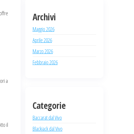
offre
Archivi
Maggio 2026
Aprile 2026
Marzo 2026
Febbraio 2026
ori a
Categorie
Baccarat dal Vivo
to il
Blackjack dal Vivo